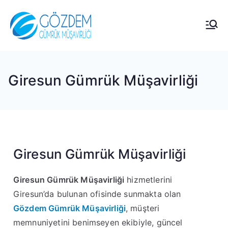
Gözdem
Gümrük Müşavirliği Hizmetleri
İçin Doğru Adres..
Gümrük
Giresun Gümrük Müşavirliği
Müşavirliği
Giresun Gümrük Müşavirliği
Giresun Gümrük Müşavirliği
hizmetlerini
Giresun’da bulunan ofisinde sunmakta olan
Gözdem Gümrük Müşavirliği
, müşteri
memnuniyetini benimseyen ekibiyle, güncel